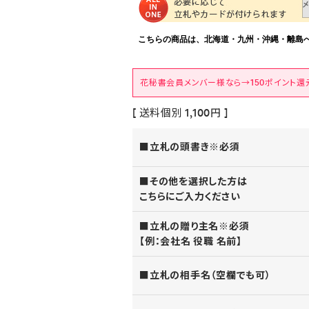
花秘書会員メンバー様なら→150ポイント還
[ 送料個別 1,100円 ]
■立札の頭書き※必須
■その他を選択した方は
こちらにご入力ください
■立札の贈り主名※必須
【例：会社名 役職 名前】
■立札の相手名（空欄でも可）