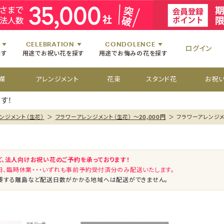
祝いのお花
舞台・コンサートのお花
初七日のお供え花
お盆のお供え花
祝いのお花
楽屋見舞いのお花
四十九日のお供え花
お彼岸のお供え花
祝いのお花
個展・展覧会のお花
百か日のお供え花
供花[通夜・葬儀・告別式]
祝いのお花
CELEBRATION
CONDOLENCE
ログイン
探す
用途でお祝い花を探す
用途でお悔みの花を探す
媒
アレンジメント
花束
スタンド花
お祝
す！
ンジメント（生花）
＞
フラワーアレンジメント（生花） ～20,000円
＞
フラワーアレンジメン
ど、法人向けお祝い花のご予約を承っております！
祝日、臨時休業・・・いずれも事前予約受付済分のみ配送いたします。
要する離島など配送日数がかかる地域へは配送ができません。