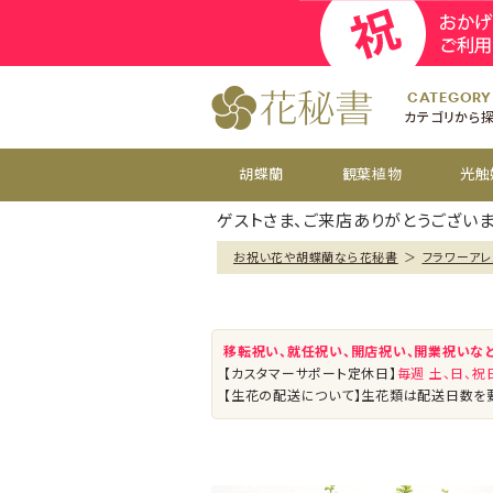
開院
お祝い花
開店
お供え花
開設
おすすめ
周年
CATEGORY
カテゴリから
胡蝶蘭
観葉植物
光触
ゲストさま、ご来店ありがとうございま
お祝い花や胡蝶蘭なら花秘書
＞
フラワーアレ
移転祝い、就任祝い、開店祝い、開業祝いな
【カスタマーサポート定休日】
毎週 土、日、
【生花の配送について】生花類は配送日数を