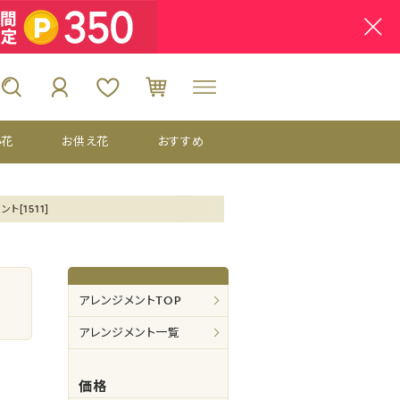
い花
お供え花
おすすめ
ト[1511]
アレンジメントTOP
アレンジメント一覧
価格