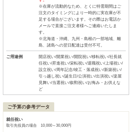
※在庫が流動的なため、とくに特需期間はご
注文のタイミングにより一時的に実在庫が不
足する場合がございます。その際はお電話か
メールで直接ご注文者様へご連絡いたしま
す。
※北海道・沖縄、九州・島根の一部地域、離
島、諸島への翌日配達は受付不可。
ご用途例
開店祝い/開業祝い/開院祝い/移転祝い/社長就
任祝い/昇進祝い/栄転祝い/退職祝い/上場祝い/
設立祝い/周年記念/竣工・落成祝い/新築祝い/
引っ越し祝い/誕生日/公演祝い/出演祝い/楽屋
見舞い/当選祝い/叙勲祝い/お悔み・お供えな
ど
ご予算の参考データ
就任祝い
取引先役員の場合 10,000～30,000円