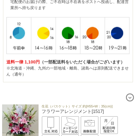
宅配便のお届けの際、ご不在時は不在表をポストへ投函し、配達営
業所へ持ち戻ります
送料一律 1,100円
（一部配送料をいただく場合がございます）
※北海道・沖縄、九州の一部地域・離島、諸島へは原則配送できませ
ん（通年）
生花（バスケット）サイズ 約[H55×W：35(cm)]
フラワーアレンジメント[1517]