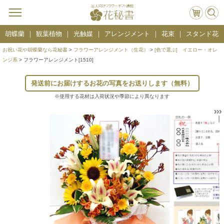
胡蝶蘭
観葉植物
光触媒
アレンジメント
花束
スタンド花
お祝い花や胡蝶蘭なら花秘書
>
フラワーアレンジメント（生花）
>
[色で選ぶ] イエロー・オレ
ンジ系
> フラワーアレンジメント[1510]
発送前にお届けするお花の写真をお送りします（無料）
※使用する花材は入荷状況や季節により異なります