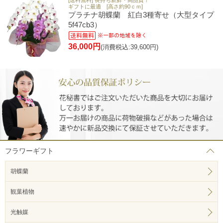
[送料無料] 長持ち新鮮・高品質！
ギフトに最適 [高さ約90ｃｍ]
プラチナ胡蝶蘭 紅白3種寄せ（大型タイプ
5f47cb3）
36,000円
(消費税込:39,600円)
フラワーギフト
胡蝶蘭
観葉植物
光触媒