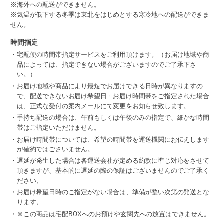
※海外への配送ができません。
※気温が低下する冬季は東北をはじめとする寒冷地への配送ができま
せん。
時間指定
宅配便の時間帯指定サービスをご利用頂けます。（お届け地域や商
品によっては、指定できない場合がございますのでご了承下さ
い。）
お届け地域や商品により最短でお届けできる日時が異なりますの
で、配送できないお届け希望日・お届け時間帯をご指定された場合
は、正式な受付の案内メールにて変更をお知らせ致します。
手持ち配送の場合は、午前もしくは午後のみの指定で、細かな時間
帯はご指定いただけません。
お届け時間帯については、希望の時間帯を運送機関にお伝えします
が確約ではございません。
遅延が発生した場合は各運送会社が定める約款に準じ対応をさせて
頂きますが、基本的に遅延の際の保証はございませんのでご了承く
ださい。
お届け希望日時のご指定がない場合は、準備が整い次第の発送とな
ります。
※この商品は宅配BOXへのお預けや玄関先への放置はできません。