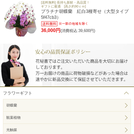
[送料無料] 長持ち新鮮・高品質！
ギフトに最適 [高さ約90ｃｍ]
プラチナ胡蝶蘭 紅白3種寄せ（大型タイプ
5f47cb3）
36,000円
(消費税込:39,600円)
フラワーギフト
胡蝶蘭
観葉植物
光触媒