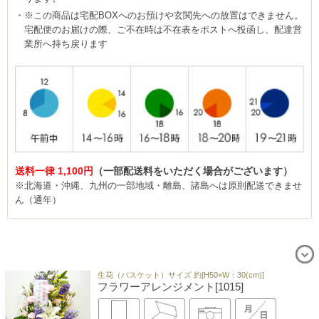
※この商品は宅配BOXへのお預けや玄関先への放置はできません。
宅配便のお届けの際、ご不在時は不在表をポストへ投函し、配達営
業所へ持ち戻ります
送料一律 1,100円
（一部配送料をいただく場合がございます）
※北海道・沖縄、九州の一部地域・離島、諸島へは原則配送できませ
ん（通年）
生花（バスケット）サイズ 約[H50×W：30(cm)]
フラワーアレンジメント[1015]