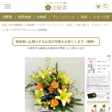
胡蝶蘭
観葉植物
光触媒
アレンジメント
花束
スタンド花
お祝い花や胡蝶蘭なら花秘書
>
フラワーアレンジメント（生花）
>
[色で選ぶ] イエロー・オレ
ンジ系
> フラワーアレンジメント[1009]
発送前にお届けするお花の写真をお送りします（無料）
※使用する花材は入荷状況や季節により異なります