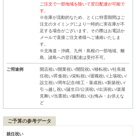
ご注文で一部地域を除いて翌日配達が可能で
す。
※在庫が流動的なため、とくに特需期間はご
注文のタイミングにより一時的に実在庫が不
足する場合がございます。その際はお電話か
メールで直接ご注文者様へご連絡いたしま
す。
※北海道・沖縄、九州・島根の一部地域、離
島、諸島への翌日配達は受付不可。
ご用途例
開店祝い/開業祝い/開院祝い/移転祝い/社長就
任祝い/昇進祝い/栄転祝い/退職祝い/上場祝い/
設立祝い/周年記念/竣工・落成祝い/新築祝い/
引っ越し祝い/誕生日/公演祝い/出演祝い/楽屋
見舞い/当選祝い/叙勲祝い/お悔み・お供えな
ど
ご予算の参考データ
就任祝い