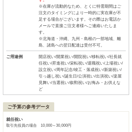
※在庫が流動的なため、とくに特需期間はご
注文のタイミングにより一時的に実在庫が不
足する場合がございます。その際はお電話か
メールで直接ご注文者様へご連絡いたしま
す。
※北海道・沖縄、九州・島根の一部地域、離
島、諸島への翌日配達は受付不可。
ご用途例
開店祝い/開業祝い/開院祝い/移転祝い/社長就
任祝い/昇進祝い/栄転祝い/退職祝い/上場祝い/
設立祝い/周年記念/竣工・落成祝い/新築祝い/
引っ越し祝い/誕生日/公演祝い/出演祝い/楽屋
見舞い/当選祝い/叙勲祝い/お悔み・お供えな
ど
ご予算の参考データ
就任祝い
取引先役員の場合 10,000～30,000円