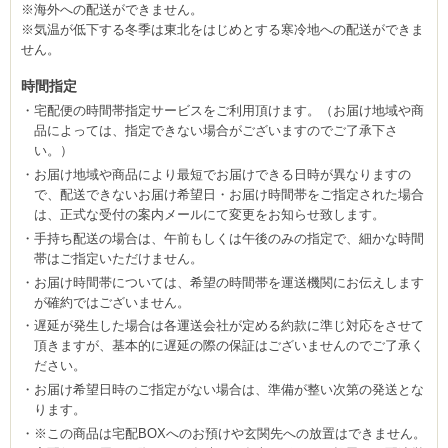
※海外への配送ができません。
※気温が低下する冬季は東北をはじめとする寒冷地への配送ができま
せん。
時間指定
宅配便の時間帯指定サービスをご利用頂けます。（お届け地域や商
品によっては、指定できない場合がございますのでご了承下さ
い。）
お届け地域や商品により最短でお届けできる日時が異なりますの
で、配送できないお届け希望日・お届け時間帯をご指定された場合
は、正式な受付の案内メールにて変更をお知らせ致します。
手持ち配送の場合は、午前もしくは午後のみの指定で、細かな時間
帯はご指定いただけません。
お届け時間帯については、希望の時間帯を運送機関にお伝えします
が確約ではございません。
遅延が発生した場合は各運送会社が定める約款に準じ対応をさせて
頂きますが、基本的に遅延の際の保証はございませんのでご了承く
ださい。
お届け希望日時のご指定がない場合は、準備が整い次第の発送とな
ります。
※この商品は宅配BOXへのお預けや玄関先への放置はできません。