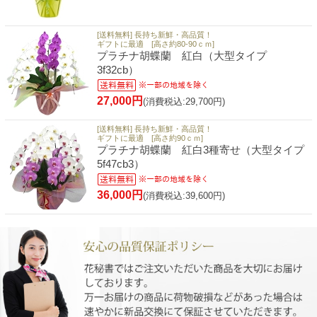
[送料無料] 長持ち新鮮・高品質！
ギフトに最適 [高さ約80-90ｃｍ]
プラチナ胡蝶蘭 紅白（大型タイプ
3f32cb）
27,000円
(消費税込:29,700円)
[送料無料] 長持ち新鮮・高品質！
ギフトに最適 [高さ約90ｃｍ]
プラチナ胡蝶蘭 紅白3種寄せ（大型タイプ
5f47cb3）
36,000円
(消費税込:39,600円)