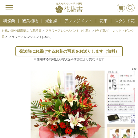
胡蝶蘭
観葉植物
光触媒
アレンジメント
花束
スタンド花
お祝い花や胡蝶蘭なら花秘書
>
フラワーアレンジメント（生花）
>
[色で選ぶ] レッド・ピンク
系
> フラワーアレンジメント[1509]
発送前にお届けするお花の写真をお送りします（無料）
※使用する花材は入荷状況や季節により異なります