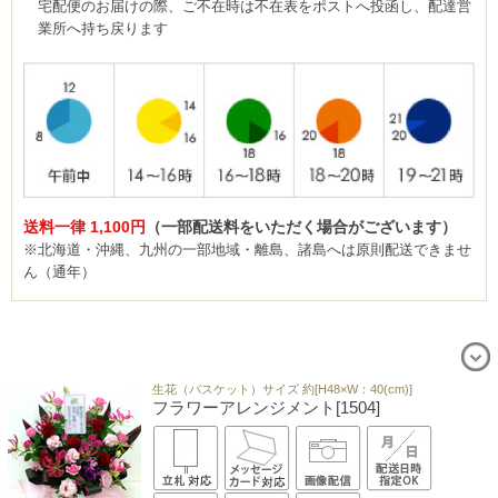
宅配便のお届けの際、ご不在時は不在表をポストへ投函し、配達営
業所へ持ち戻ります
送料一律 1,100円
（一部配送料をいただく場合がございます）
※北海道・沖縄、九州の一部地域・離島、諸島へは原則配送できませ
ん（通年）
生花（バスケット）サイズ 約[H48×W：40(cm)]
フラワーアレンジメント[1504]