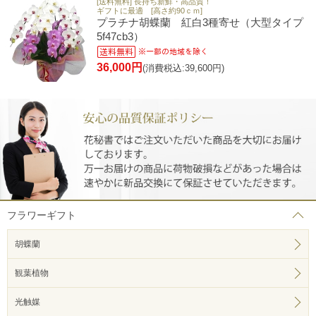
[送料無料] 長持ち新鮮・高品質！
ギフトに最適 [高さ約90ｃｍ]
プラチナ胡蝶蘭 紅白3種寄せ（大型タイプ
5f47cb3）
36,000円
(消費税込:39,600円)
フラワーギフト
胡蝶蘭
観葉植物
光触媒