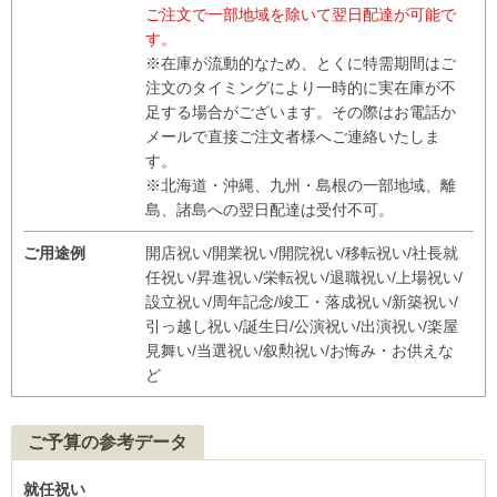
ご注文で一部地域を除いて翌日配達が可能で
す。
※在庫が流動的なため、とくに特需期間はご
注文のタイミングにより一時的に実在庫が不
足する場合がございます。その際はお電話か
メールで直接ご注文者様へご連絡いたしま
す。
※北海道・沖縄、九州・島根の一部地域、離
島、諸島への翌日配達は受付不可。
ご用途例
開店祝い/開業祝い/開院祝い/移転祝い/社長就
任祝い/昇進祝い/栄転祝い/退職祝い/上場祝い/
設立祝い/周年記念/竣工・落成祝い/新築祝い/
引っ越し祝い/誕生日/公演祝い/出演祝い/楽屋
見舞い/当選祝い/叙勲祝い/お悔み・お供えな
ど
ご予算の参考データ
就任祝い