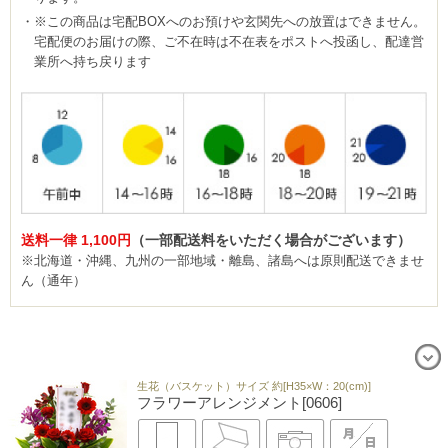
※この商品は宅配BOXへのお預けや玄関先への放置はできません。
宅配便のお届けの際、ご不在時は不在表をポストへ投函し、配達営
業所へ持ち戻ります
送料一律 1,100円
（一部配送料をいただく場合がございます）
※北海道・沖縄、九州の一部地域・離島、諸島へは原則配送できませ
ん（通年）
生花（バスケット）サイズ 約[H35×W：20(cm)]
フラワーアレンジメント[0606]