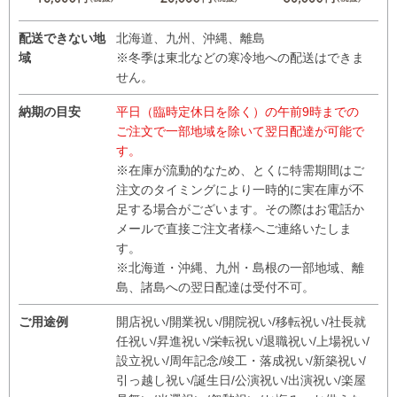
配送できない地
北海道、九州、沖縄、離島
域
※冬季は東北などの寒冷地への配送はできま
せん。
納期の目安
平日（臨時定休日を除く）の午前9時までの
ご注文で一部地域を除いて翌日配達が可能で
す。
※在庫が流動的なため、とくに特需期間はご
注文のタイミングにより一時的に実在庫が不
足する場合がございます。その際はお電話か
メールで直接ご注文者様へご連絡いたしま
す。
※北海道・沖縄、九州・島根の一部地域、離
島、諸島への翌日配達は受付不可。
ご用途例
開店祝い/開業祝い/開院祝い/移転祝い/社長就
任祝い/昇進祝い/栄転祝い/退職祝い/上場祝い/
設立祝い/周年記念/竣工・落成祝い/新築祝い/
引っ越し祝い/誕生日/公演祝い/出演祝い/楽屋