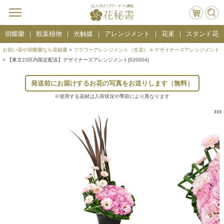
胡蝶蘭
観葉植物
光触媒
アレンジメント
花束
スタンド花
お祝い花や胡蝶蘭なら花秘書
>
フラワーアレンジメント（生花）
>
デザイナーズアレンジメント
> 【東京23区内限定配送】デザイナーズアレンジメント[020004]
発送前にお届けするお花の写真をお送りします（無料）
※使用する花材は入荷状況や季節により異なります