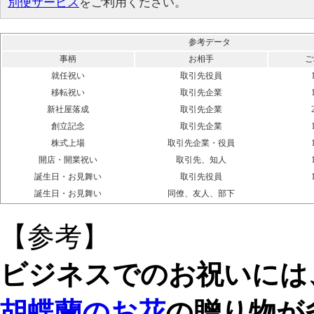
別便サービス
をご利用ください。
参考データ
事柄
お相手
ご
就任祝い
取引先役員
移転祝い
取引先企業
新社屋落成
取引先企業
創立記念
取引先企業
株式上場
取引先企業・役員
開店・開業祝い
取引先、知人
誕生日・お見舞い
取引先役員
誕生日・お見舞い
同僚、友人、部下
【参考】
ビジネスでのお祝いに
胡蝶蘭のお花
の贈り物が