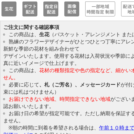
ご注文に関する確認事項
この商品は、
生花
（バスケット・アレンジメント また
熟練のフラワーデザイナーがひとつひとつ丁寧にアレ
新鮮な季節の花材を組み合わせて
デザインいたします。使用する花材は入荷状況や季節に
真に近いイメージで仕上げます。
この商品は、
花材の種類指定や色の指定など、細かい
せん。
必要に応じて
、札（ご芳名）、メッセージカード
が付
束には札はつけません）
お届けできない地域、時間指定できない地域
がござい
認お願いいたします。
お届け日の希望が指定可能です。ただし納期を保証す
ません。
※朝の時間に到着を希望される場合は、
午前１０時ま