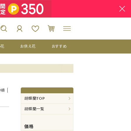
い花
お供え花
おすすめ
い順
胡蝶蘭TOP
胡蝶蘭一覧
価格