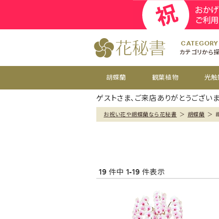
開院
お祝い花
開店
お供え花
開設
おすすめ
周年
CATEGORY
カテゴリから
胡蝶蘭
観葉植物
光触
ゲストさま、ご来店ありがとうございま
お祝い花や胡蝶蘭なら花秘書
＞
胡蝶蘭
＞
19 件中 1-19 件表示