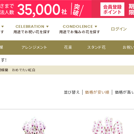
祝いのお花
舞台・コンサートのお花
初七日のお供え花
お盆のお供え花
祝いのお花
楽屋見舞いのお花
四十九日のお供え花
お彼岸のお供え花
祝いのお花
個展・展覧会のお花
百か日のお供え花
供花[通夜・葬儀・告別式]
祝いのお花
CELEBRATION
CONDOLENCE
ログイン
探す
用途でお祝い花を探す
用途でお悔みの花を探す
媒
アレンジメント
花束
スタンド花
お祝
す！
胡蝶蘭 おめでたい紅白
並び替え
価格が安い順
価格が高