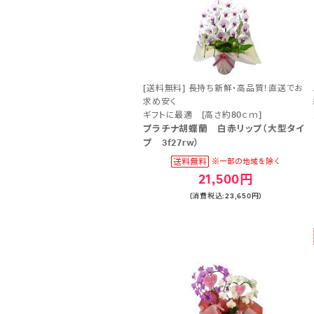
[送料無料] 長持ち新鮮・高品質！直送でお
求め安く
ギフトに最適 [高さ約80ｃｍ]
プラチナ胡蝶蘭 白赤リップ（大型タイ
プ 3f27rw）
21,500円
(消費税込:23,650円)