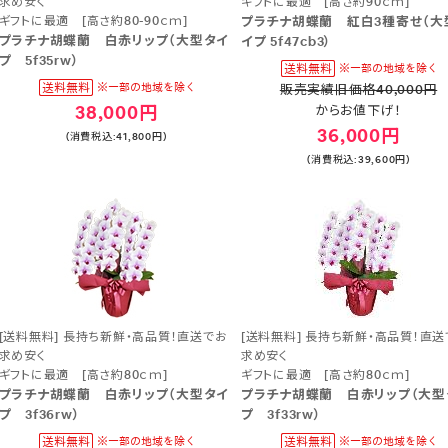
求め安く
ギフトに最適 [高さ約90ｃｍ]
ギフトに最適 [高さ約80-90ｃｍ]
プラチナ胡蝶蘭 紅白3種寄せ（大
プラチナ胡蝶蘭 白赤リップ（大型タイ
イプ 5f47cb3）
プ 5f35rw）
販売実績旧価格40,000円
38,000円
からお値下げ！
36,000円
(消費税込:41,800円)
(消費税込:39,600円)
[送料無料] 長持ち新鮮・高品質！直送でお
[送料無料] 長持ち新鮮・高品質！直送
求め安く
求め安く
ギフトに最適 [高さ約80ｃｍ]
ギフトに最適 [高さ約80ｃｍ]
プラチナ胡蝶蘭 白赤リップ（大型タイ
プラチナ胡蝶蘭 白赤リップ（大型
プ 3f36rw）
プ 3f33rw）