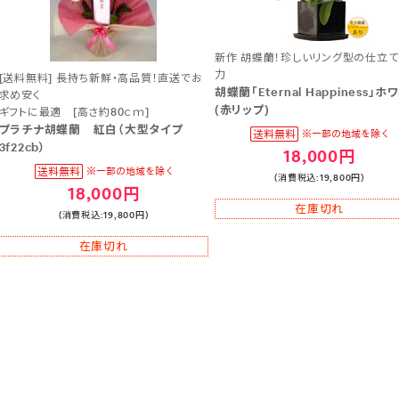
新作 胡蝶蘭！珍しいリング型の仕立
力
[送料無料] 長持ち新鮮・高品質！直送でお
胡蝶蘭「Eternal Happiness」ホ
求め安く
(赤リップ)
ギフトに最適 [高さ約80ｃｍ]
プラチナ胡蝶蘭 紅白（大型タイプ
3f22cb）
18,000円
(消費税込:19,800円)
18,000円
在庫切れ
(消費税込:19,800円)
在庫切れ