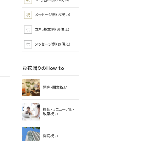
立札 基本例（お祝い）
メッセージ例（お祝い）
立札 基本例（お供え）
メッセージ例（お供え）
お花贈りのHow to
開店・開業祝い
移転・リニューアル・
改築祝い
開院祝い