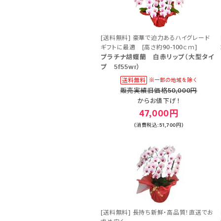
[送料無料] 豪華で迫力あるハイグレード
ギフトに最適 [高さ約90-100ｃｍ]
プラチナ胡蝶蘭 白赤リップ（大型タイ
プ 5f55wr）
販売実績旧価格50,000円
からお値下げ！
47,000円
(消費税込:51,700円)
[送料無料] 長持ち新鮮・高品質！直送でお