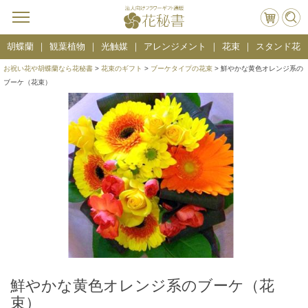
胡蝶蘭
観葉植物
光触媒
アレンジメント
花束
スタンド花
お祝い花や胡蝶蘭なら花秘書
>
花束のギフト
>
ブーケタイプの花束
> 鮮やかな黄色オレンジ系の
ブーケ（花束）
鮮やかな黄色オレンジ系のブーケ（花
束）