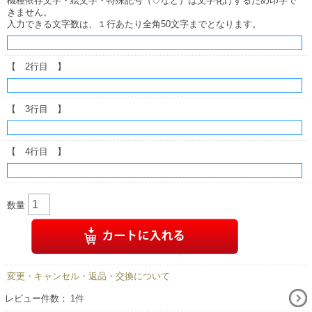
機種依存文字・絵文字・特殊記号（♡など）は文字化けするため印字で
きません。
入力できる文字数は、１行あたり全角50文字までとなります。
【 2行目 】
【 3行目 】
【 4行目 】
数量
変更・キャンセル・返品・交換について
レビュー件数：
1件