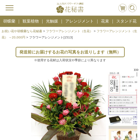
胡蝶蘭
観葉植物
光触媒
アレンジメント
花束
スタンド花
お祝い花や胡蝶蘭なら花秘書
>
フラワーアレンジメント（生花）
>
フラワーアレンジメント（生
花） ～20,000円
> フラワーアレンジメント[1513]
発送前にお届けするお花の写真をお送りします（無料）
※使用する花材は入荷状況や季節により異なります