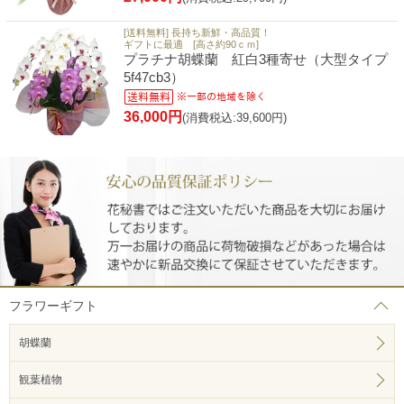
[送料無料] 長持ち新鮮・高品質！
ギフトに最適 [高さ約90ｃｍ]
プラチナ胡蝶蘭 紅白3種寄せ（大型タイプ
5f47cb3）
36,000円
(消費税込:39,600円)
フラワーギフト
胡蝶蘭
観葉植物