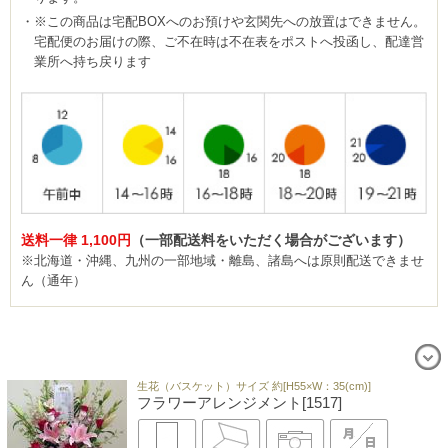
※この商品は宅配BOXへのお預けや玄関先への放置はできません。
宅配便のお届けの際、ご不在時は不在表をポストへ投函し、配達営
業所へ持ち戻ります
送料一律 1,100円
（一部配送料をいただく場合がございます）
※北海道・沖縄、九州の一部地域・離島、諸島へは原則配送できませ
ん（通年）
生花（バスケット）サイズ 約[H55×W：35(cm)]
フラワーアレンジメント[1517]