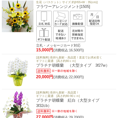
生花（バスケット）サイズ 約[H55×W：35(cm)]
フラワーアレンジメント[1505]
立札・メッセージカード対応
15,000円
(消費税込:16,500円)
[送料無料] 長持ち新鮮・高品質！直送でお求め安く
ギフトに最適 [高さ約80ｃｍ]
プラチナ胡蝶蘭 （大型タイプ 3f27w）
20,000円
(消費税込:22,000円)
[送料無料] 長持ち新鮮・高品質！
ギフトに最適 [高さ約80-90ｃｍ]
プラチナ胡蝶蘭 紅白（大型タイプ
3f32cb）
27,000円
(消費税込:29,700円)