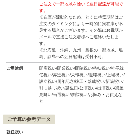
ご注文で一部地域を除いて翌日配達が可能で
す。
※在庫が流動的なため、とくに特需期間はご
注文のタイミングにより一時的に実在庫が不
足する場合がございます。その際はお電話か
メールで直接ご注文者様へご連絡いたしま
す。
※北海道・沖縄、九州・島根の一部地域、離
島、諸島への翌日配達は受付不可。
ご用途例
開店祝い/開業祝い/開院祝い/移転祝い/社長就
任祝い/昇進祝い/栄転祝い/退職祝い/上場祝い/
設立祝い/周年記念/竣工・落成祝い/新築祝い/
引っ越し祝い/誕生日/公演祝い/出演祝い/楽屋
見舞い/当選祝い/叙勲祝い/お悔み・お供えな
ど
ご予算の参考データ
就任祝い