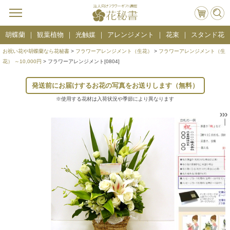
胡蝶蘭
観葉植物
光触媒
アレンジメント
花束
スタンド花
お祝い花や胡蝶蘭なら花秘書
>
フラワーアレンジメント（生花）
>
フラワーアレンジメント（生
花） ～10,000円
> フラワーアレンジメント[0804]
発送前にお届けするお花の写真をお送りします（無料）
※使用する花材は入荷状況や季節により異なります