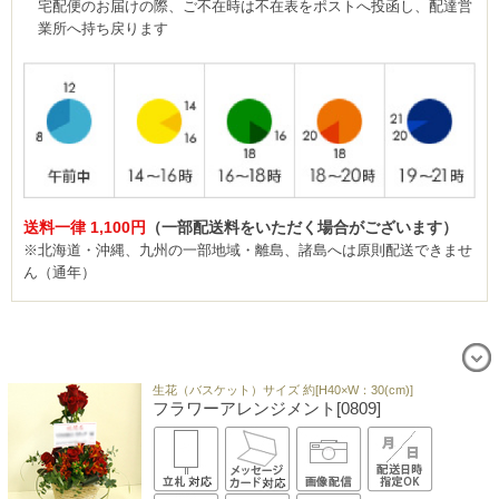
宅配便のお届けの際、ご不在時は不在表をポストへ投函し、配達営
業所へ持ち戻ります
送料一律 1,100円
（一部配送料をいただく場合がございます）
※北海道・沖縄、九州の一部地域・離島、諸島へは原則配送できませ
ん（通年）
生花（バスケット）サイズ 約[H40×W：30(cm)]
フラワーアレンジメント[0809]