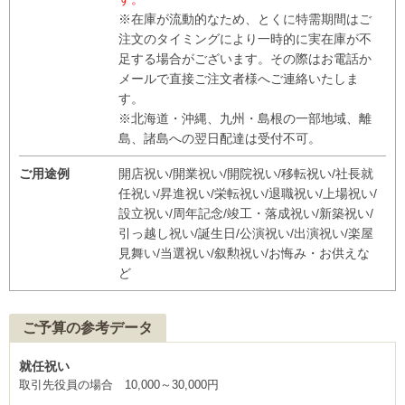
※在庫が流動的なため、とくに特需期間はご
注文のタイミングにより一時的に実在庫が不
足する場合がございます。その際はお電話か
メールで直接ご注文者様へご連絡いたしま
す。
※北海道・沖縄、九州・島根の一部地域、離
島、諸島への翌日配達は受付不可。
ご用途例
開店祝い/開業祝い/開院祝い/移転祝い/社長就
任祝い/昇進祝い/栄転祝い/退職祝い/上場祝い/
設立祝い/周年記念/竣工・落成祝い/新築祝い/
引っ越し祝い/誕生日/公演祝い/出演祝い/楽屋
見舞い/当選祝い/叙勲祝い/お悔み・お供えな
ど
ご予算の参考データ
就任祝い
取引先役員の場合 10,000～30,000円