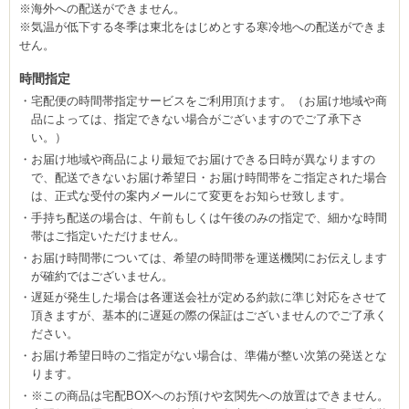
※海外への配送ができません。
※気温が低下する冬季は東北をはじめとする寒冷地への配送ができま
せん。
時間指定
宅配便の時間帯指定サービスをご利用頂けます。（お届け地域や商
品によっては、指定できない場合がございますのでご了承下さ
い。）
お届け地域や商品により最短でお届けできる日時が異なりますの
で、配送できないお届け希望日・お届け時間帯をご指定された場合
は、正式な受付の案内メールにて変更をお知らせ致します。
手持ち配送の場合は、午前もしくは午後のみの指定で、細かな時間
帯はご指定いただけません。
お届け時間帯については、希望の時間帯を運送機関にお伝えします
が確約ではございません。
遅延が発生した場合は各運送会社が定める約款に準じ対応をさせて
頂きますが、基本的に遅延の際の保証はございませんのでご了承く
ださい。
お届け希望日時のご指定がない場合は、準備が整い次第の発送とな
ります。
※この商品は宅配BOXへのお預けや玄関先への放置はできません。